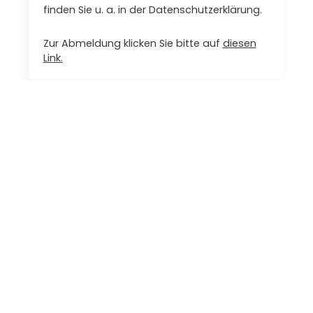
finden Sie u. a. in der Datenschutzerklärung.
Zur Abmeldung klicken Sie bitte auf
diesen
Link.
INFORMATIONEN
AGB & Datenschutz
Impressum
Lieferung & Zahlung
Händler & Partner