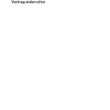
Vertrag widerrufen
IHR KUNDENBEREICH
Ihr Konto
Ihre Bestellungen
Ihre persönlichen Daten
Ihre Gutscheine
Kontakt
Heupaeckchen.de, M. Ewinger Maternusstr.