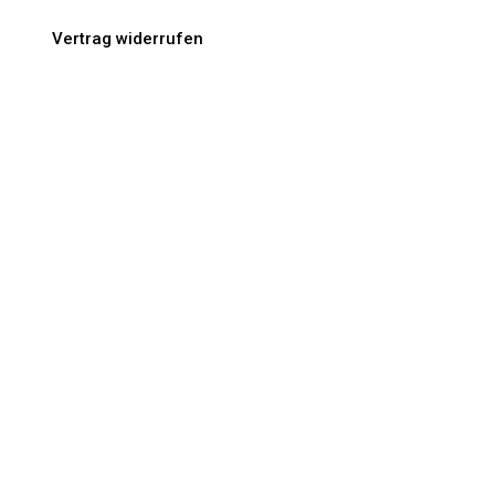
Vertrag widerrufen
IHR KUNDENBEREICH
Ihr Konto
Ihre Bestellungen
Ihre persönlichen Daten
Ihre Gutscheine
Kontakt