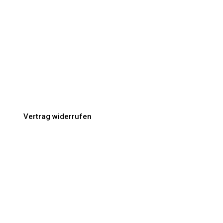
AGB & Datenschutz
Impressum
Lieferung & Zahlung
Händler & Partner
Vertrag widerrufen
IHR KUNDENBEREICH
Ihr Konto
Ihre Bestellungen