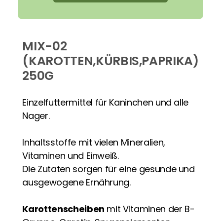
MIX-02
MIX02
(KAROTTEN,KÜRBIS,PAPRIKA)
Artikel-Nr.
999837 Artikel
Auf Lager
250G
Einzelfuttermittel für Kaninchen und alle
Nager.
Inhaltsstoffe mit vielen Mineralien,
Vitaminen und Einweiß.
Die Zutaten sorgen für eine gesunde und
ausgewogene Ernährung.
Karottenscheiben
mit Vitaminen der B-